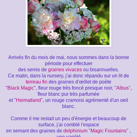
Arrivés fin du mois de mai, nous sommes dans la bonne
période pour effectuer
des semis de
graines vivaces
ou bisannuelles.
Ce matin, dans la nursery, j'ai donc répandu sur un lit de
terreau fin
des graines d'œillet de poète
"
Black Magic
", fleur rouge très foncé presque noir, "
Albus
",
fleur blanc pur très parfumée
et "
Heimatland
", un rouge cramoisi agrémenté d'un oeil
blanc.
Comme il me restait un peu d'énergie et beaucoup de
surface, j'ai comblé l'espace
en semant des graines de
delphinium
"
Magic Fountains
" ,
une variété